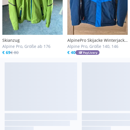
Skianzug
AlpinePro Skijacke Winterjacke
Alpine Pro, Größe ab 176
Snowboardjacke
Alpine Pro, Größe 140, 146
€ 69
€ 80
€ 40
PayLivery