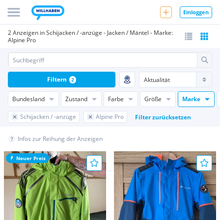
Einloggen
2 Anzeigen in Schijacken / -anzüge - Jacken / Mäntel - Marke:
Alpine Pro
Filtern
2
Bundesland
Zustand
Farbe
Größe
Marke
Schijacken / -anzüge
Alpine Pro
Filter zurücksetzen
Infos zur Reihung der Anzeigen
Neuer Preis