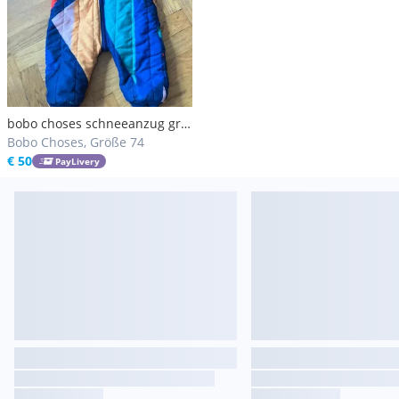
bobo choses schneeanzug gr
74
Bobo Choses, Größe 74
€ 50
PayLivery