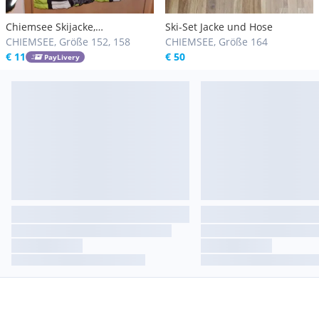
Chiemsee Skijacke,
Ski-Set Jacke und Hose
Snowboardjacke, Gr. 152/158
CHIEMSEE, Größe 152, 158
CHIEMSEE, Größe 164
€ 11
€ 50
PayLivery