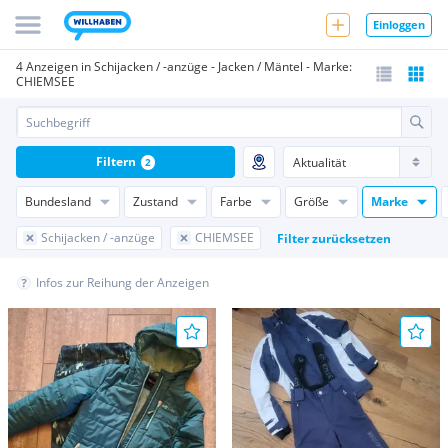
Einloggen
4 Anzeigen in Schijacken / -anzüge - Jacken / Mäntel - Marke:
CHIEMSEE
Filtern
2
Bundesland
Zustand
Farbe
Größe
Marke
Schijacken / -anzüge
CHIEMSEE
Filter zurücksetzen
Infos zur Reihung der Anzeigen