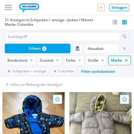
Einloggen
21 Anzeigen in Schijacken / -anzüge - Jacken / Mäntel -
Marke: Columbia
Filtern
2
Bundesland
Zustand
Farbe
Größe
Marke
Schijacken / -anzüge
Columbia
Filter zurücksetzen
Infos zur Reihung der Anzeigen