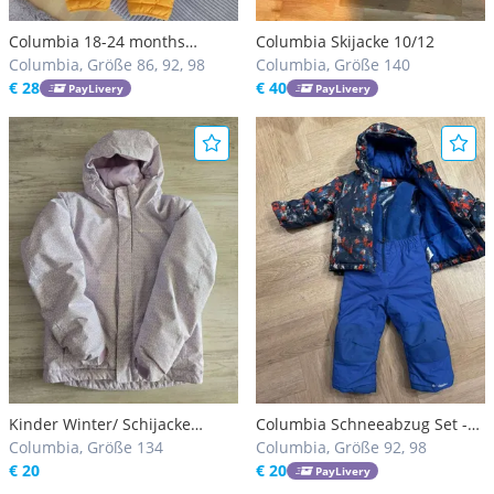
Columbia 18-24 months
Columbia Skijacke 10/12
schneeanzug gelb braun
Columbia, Größe 86, 92, 98
Columbia, Größe 140
schwarz grau weiß reversible
€ 28
€ 40
PayLivery
PayLivery
skianzug
Kinder Winter/ Schijacke
Columbia Schneeabzug Set -
Angebot! Gr.134
Columbia, Größe 134
Größe 3T (92-98)
Columbia, Größe 92, 98
€ 20
€ 20
PayLivery