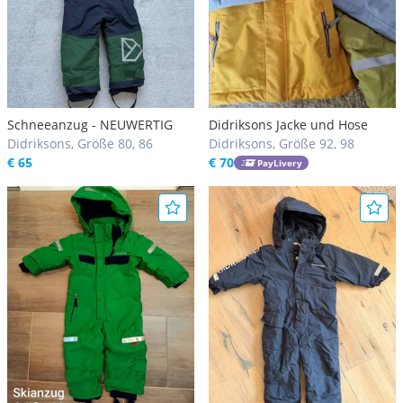
Schneeanzug - NEUWERTIG
Didriksons Jacke und Hose
Didriksons, Größe 80, 86
Didriksons, Größe 92, 98
€ 65
€ 70
PayLivery