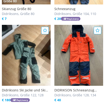
Skianzug Größe 80
Schneeanzug
Didriksons, Größe 80
Didriksons, Größe 104, 110
€ 7
€ 20
PayLivery
Didriksons Ski Jacke und Ski
DIDRIKSON Schneeanzug
Hose Gr. 120, Farbe: light moss
Didriksons, Größe 122, 128
Gr.130
Didriksons, Größe 128, 134
(grün)
€ 180
€ 40
PayLivery