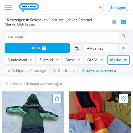
Einloggen
16 Anzeigen in Schijacken / -anzüge - Jacken / Mäntel -
Marke: Didriksons
Filtern
2
Bundesland
Zustand
Farbe
Größe
Marke
Schijacken / -anzüge
Didriksons
Filter zurücksetzen
Infos zur Reihung der Anzeigen