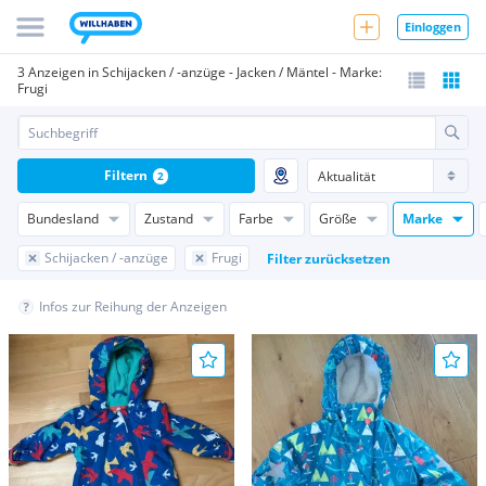
Einloggen
3 Anzeigen in Schijacken / -anzüge - Jacken / Mäntel - Marke:
Frugi
Filtern
2
Bundesland
Zustand
Farbe
Größe
Marke
Schijacken / -anzüge
Frugi
Filter zurücksetzen
Infos zur Reihung der Anzeigen