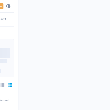
en
5.621
 Versand