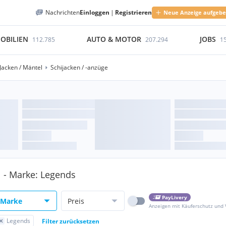
Nachrichten
Einloggen
|
Registrieren
Neue Anzeige aufgeb
OBILIEN
AUTO & MOTOR
JOBS
112.785
207.294
1
Jacken / Mäntel
Schijacken / -anzüge
l - Marke: Legends
PayLivery
Marke
Preis
Anzeigen mit Käuferschutz und
Legends
Filter zurücksetzen