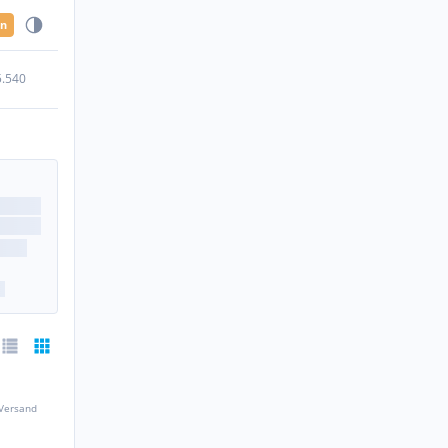
en
5.540
 Versand