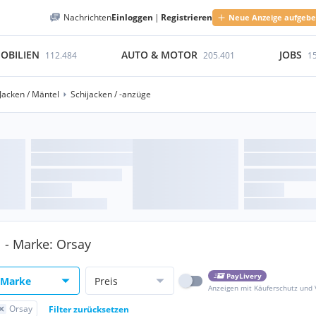
Nachrichten
Einloggen
|
Registrieren
Neue Anzeige aufgeb
OBILIEN
AUTO & MOTOR
JOBS
112.484
205.401
1
Jacken / Mäntel
Schijacken / -anzüge
l - Marke: Orsay
PayLivery
Marke
Preis
Anzeigen mit Käuferschutz und
Orsay
Filter zurücksetzen