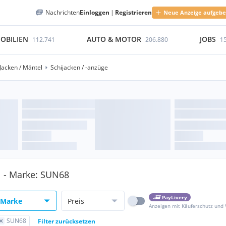
Nachrichten
Einloggen
|
Registrieren
Neue Anzeige aufgeb
OBILIEN
AUTO & MOTOR
JOBS
112.741
206.880
1
Jacken / Mäntel
Schijacken / -anzüge
el - Marke: SUN68
PayLivery
Marke
Preis
Anzeigen mit Käuferschutz und
SUN68
Filter zurücksetzen