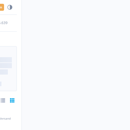
en
5.639
 Versand