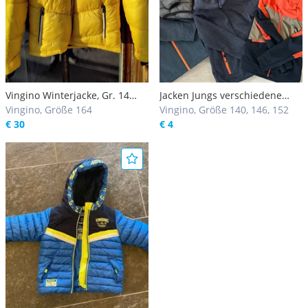
Vingino Winterjacke, Gr. 14
Jacken Jungs verschiedene
(164), gelb/ schwarz
Vingino, Größe 164
Größen
Vingino, Größe 140, 146, 152
€ 30
€ 4