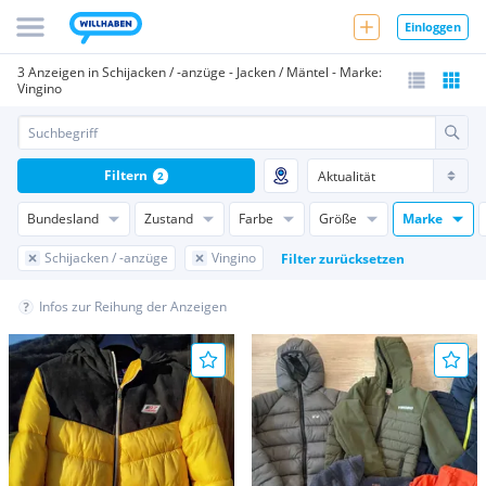
Einloggen
3 Anzeigen in Schijacken / -anzüge - Jacken / Mäntel - Marke:
Vingino
Filtern
2
Bundesland
Zustand
Farbe
Größe
Marke
Schijacken / -anzüge
Vingino
Filter zurücksetzen
Infos zur Reihung der Anzeigen