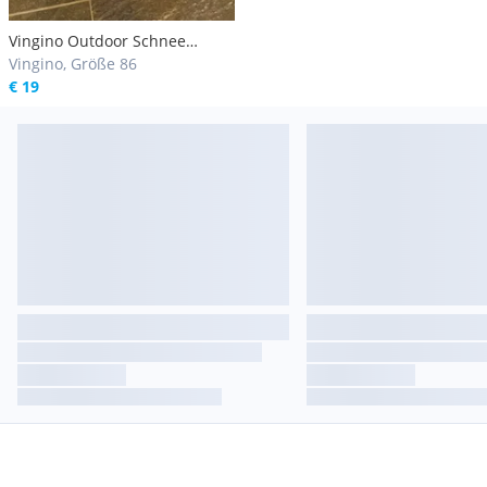
Vingino Outdoor Schnee
Matschjacke Daunenjacke 80
Vingino, Größe 86
86
€ 19