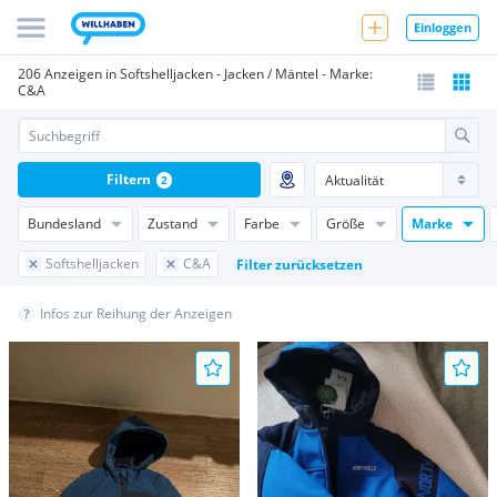
Einloggen
206 Anzeigen in Softshelljacken - Jacken / Mäntel - Marke:
C&A
Filtern
2
Bundesland
Zustand
Farbe
Größe
Marke
Softshelljacken
C&A
Filter zurücksetzen
Infos zur Reihung der Anzeigen