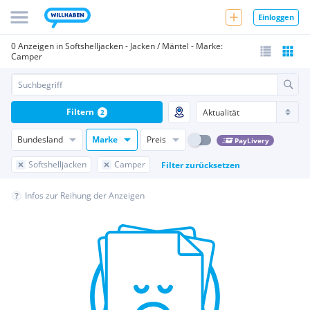
Einloggen
0 Anzeigen in Softshelljacken - Jacken / Mäntel - Marke:
Camper
Filtern
2
Bundesland
Marke
Preis
PayLivery
Softshelljacken
Camper
Filter zurücksetzen
Infos zur Reihung der Anzeigen