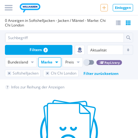
Einloggen
0 Anzeigen in Softshelljacken - Jacken / Mäntel - Marke: Chi
Chi London
Filtern
2
Bundesland
Marke
Preis
PayLivery
Softshelljacken
Chi Chi London
Filter zurücksetzen
Infos zur Reihung der Anzeigen