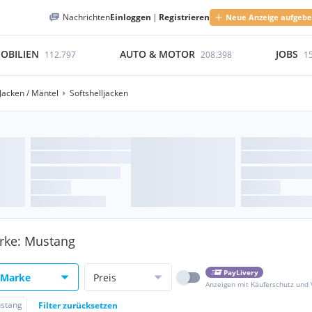
Nachrichten
Einloggen
|
Registrieren
Neue Anzeige aufgeb
OBILIEN
AUTO & MOTOR
JOBS
112.797
208.398
1
Jacken / Mäntel
Softshelljacken
arke: Mustang
PayLivery
Marke
Preis
Anzeigen mit Käuferschutz und
stang
Filter zurücksetzen