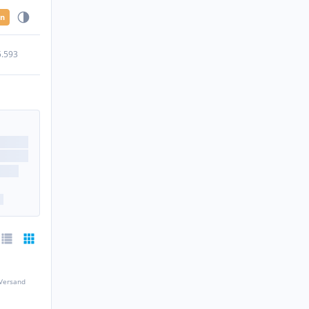
en
5.593
 Versand