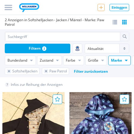
Einloggen
2 Anzeigen in Softshelljacken - Jacken / Mäntel - Marke: Paw
Patrol
Filtern
2
Bundesland
Zustand
Farbe
Größe
Marke
Softshelljacken
Paw Patrol
Filter zurücksetzen
Infos zur Reihung der Anzeigen