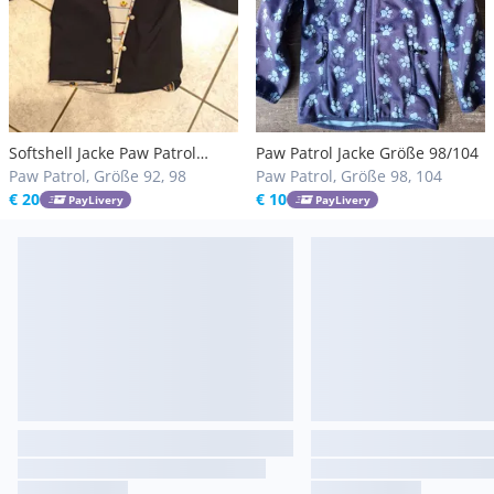
Softshell Jacke Paw Patrol
Paw Patrol Jacke Größe 98/104
Selfmade
Paw Patrol, Größe 92, 98
Paw Patrol, Größe 98, 104
€ 20
€ 10
PayLivery
PayLivery