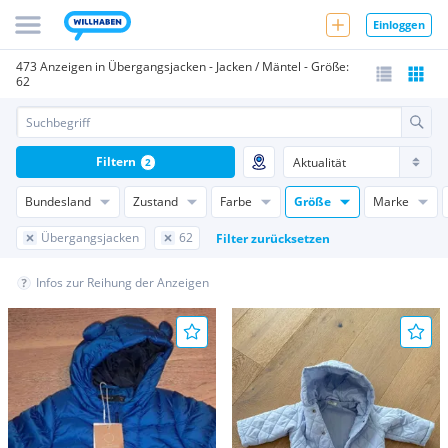
Einloggen
473 Anzeigen in Übergangsjacken - Jacken / Mäntel - Größe:
62
Filtern
2
Bundesland
Zustand
Farbe
Größe
Marke
Übergangsjacken
62
Filter zurücksetzen
Infos zur Reihung der Anzeigen