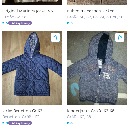
Original Marines Jacke 3-6
Buben maedchen jacken
Monate
Größe 62, 68
Größe 56, 62, 68, 74, 80, 86, 92,
€ 5
98, 104, 110, 116, 122, 128, 134,
€ 3
PayLivery
140, 146, 152, 158, 164, 170, ab
176
Jacke Benetton Gr.62
Kinderjacke Größe 62-68
Benetton, Größe 62
Größe 62, 68
€ 9
€ 8
PayLivery