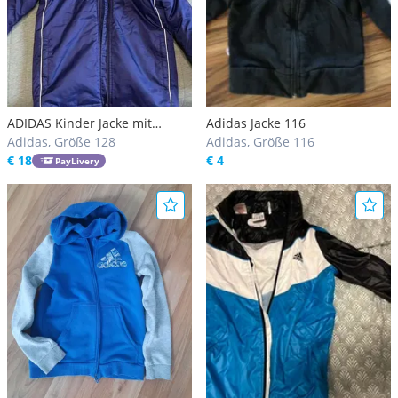
ADIDAS Kinder Jacke mit
Adidas Jacke 116
Kapuze Gr. 128 Blau Buben,
Adidas, Größe 128
Adidas, Größe 116
Übergangsjacke, Winterjacke
€ 18
€ 4
PayLivery