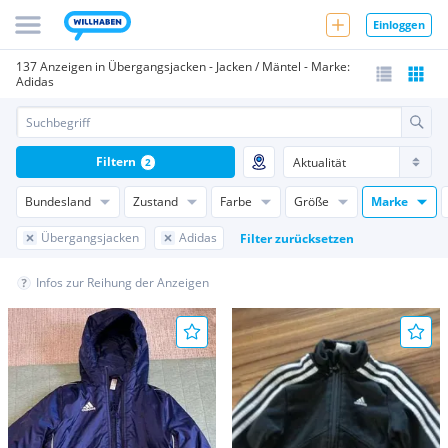
Einloggen
137 Anzeigen in Übergangsjacken - Jacken / Mäntel - Marke:
Adidas
Filtern
2
Bundesland
Zustand
Farbe
Größe
Marke
Übergangsjacken
Adidas
Filter zurücksetzen
Infos zur Reihung der Anzeigen