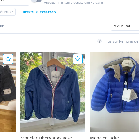
Anzeigen mit Käuferschutz und Versand
Moncler
Filter zurücksetzen
er
Infos zur Reihung d
Moncler Übergangsjacke
Moncler Jacke