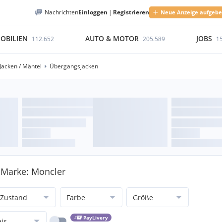
Nachrichten
Einloggen
|
Registrieren
Neue Anzeige aufgeb
OBILIEN
AUTO & MOTOR
JOBS
112.652
205.589
1
Jacken / Mäntel
Übergangsjacken
- Marke: Moncler
Zustand
Farbe
Größe
PayLivery
eis