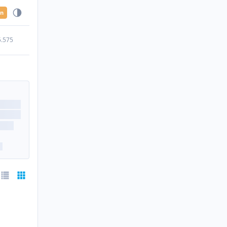
en
5.575