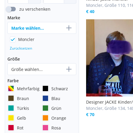
Moncler, Größe 110, 11
zu verschenken
€ 40
Marke
Marke wählen...
Moncler
Zurücksetzen
Größe
Größe wählen...
Farbe
Mehrfarbig
Schwarz
Braun
Blau
Designer JACKE Kinder/
Türkis
Grün
Judendliche von FRANK
Moncler, Größe 134, 14
MORELLO, Übergangsja
€ 70
Gelb
Orange
Steppjacke , Bubenjack
Kinderjacke / Anzug, We
Rot
Rosa