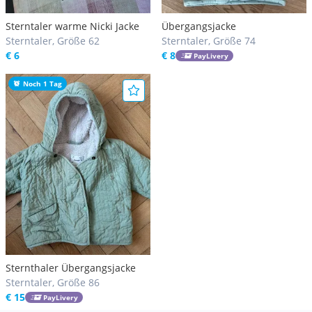
Sterntaler warme Nicki Jacke
Übergangsjacke
Sterntaler, Größe 62
Sterntaler, Größe 74
€ 6
€ 8
PayLivery
Noch 1 Tag
Sternthaler Übergangsjacke
Sterntaler, Größe 86
€ 15
PayLivery