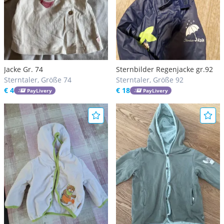
Jacke Gr. 74
Sternbilder Regenjacke gr.92
Sterntaler, Größe 74
Sterntaler, Größe 92
€ 4
€ 18
PayLivery
PayLivery