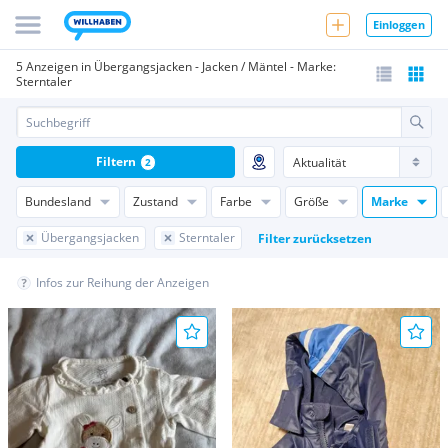
Einloggen
5 Anzeigen in Übergangsjacken - Jacken / Mäntel - Marke:
Sterntaler
Filtern
2
Bundesland
Zustand
Farbe
Größe
Marke
Übergangsjacken
Sterntaler
Filter zurücksetzen
Infos zur Reihung der Anzeigen