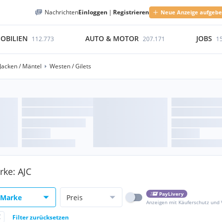
Nachrichten
Einloggen
|
Registrieren
Neue Anzeige aufgeb
OBILIEN
AUTO & MOTOR
JOBS
112.773
207.171
1
Jacken / Mäntel
Westen / Gilets
rke: AJC
PayLivery
Marke
Preis
Anzeigen mit Käuferschutz und
C
Filter zurücksetzen