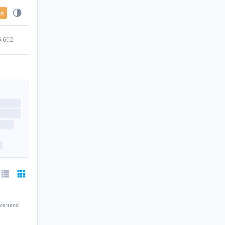
en
5.692
 Versand