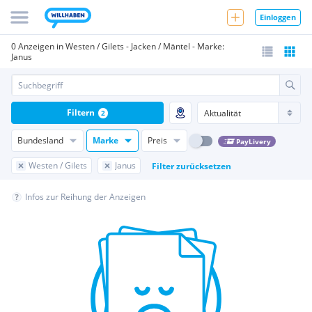
Einloggen
0 Anzeigen in Westen / Gilets - Jacken / Mäntel - Marke:
Janus
Filtern
2
Bundesland
Marke
Preis
PayLivery
Westen / Gilets
Janus
Filter zurücksetzen
Infos zur Reihung der Anzeigen