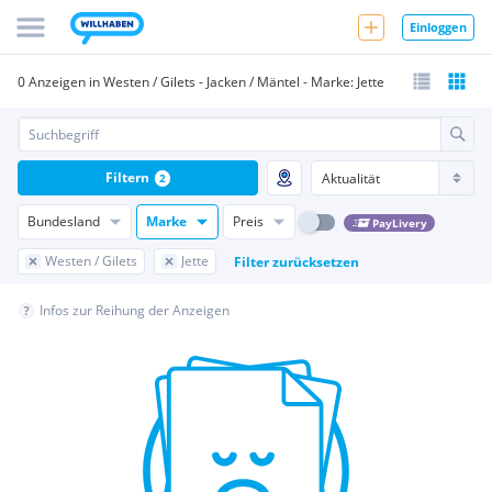
Einloggen
0 Anzeigen in Westen / Gilets - Jacken / Mäntel - Marke: Jette
Filtern
2
Bundesland
Marke
Preis
PayLivery
Westen / Gilets
Jette
Filter zurücksetzen
Infos zur Reihung der Anzeigen