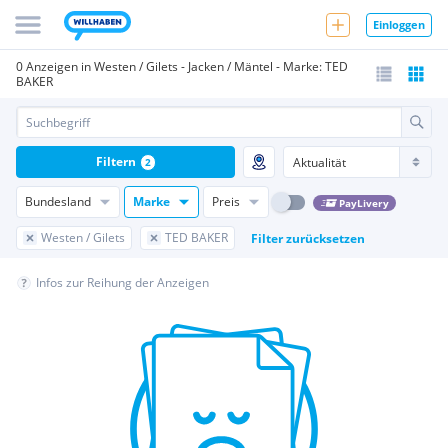
Einloggen
0 Anzeigen in Westen / Gilets - Jacken / Mäntel - Marke: TED
BAKER
Filtern
2
Bundesland
Marke
Preis
PayLivery
Westen / Gilets
TED BAKER
Filter zurücksetzen
Infos zur Reihung der Anzeigen