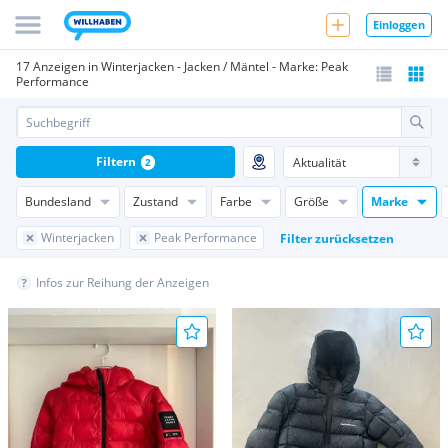
Einloggen
17 Anzeigen in Winterjacken - Jacken / Mäntel - Marke: Peak
Performance
Filtern
2
Bundesland
Zustand
Farbe
Größe
Marke
Winterjacken
Peak Performance
Filter zurücksetzen
Infos zur Reihung der Anzeigen