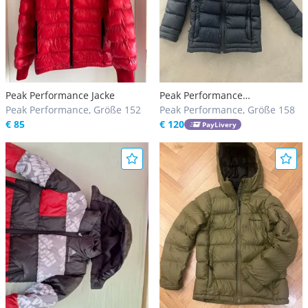
Peak Performance Jacke
Peak Performance
Peak Performance, Größe 152
Daunenjacke Kinder
Peak Performance, Größe 158
€ 85
€ 120
PayLivery