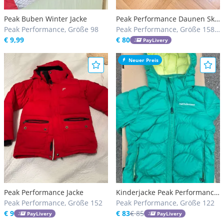
Peak Buben Winter Jacke
Peak Performance Daunen Ski
Peak Performance, Größe 98
Frost Jacke 160 Olive Grün
Peak Performance, Größe 158,
€ 9,99
164
€ 80
PayLivery
Neuer Preis
Peak Performance Jacke
Kinderjacke Peak Performance
Peak Performance, Größe 152
Gr 120
Peak Performance, Größe 122
€ 9
€ 83
€ 85
PayLivery
PayLivery