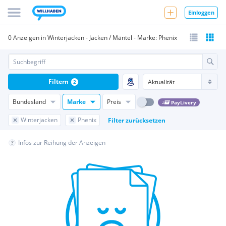
Einloggen
0 Anzeigen in Winterjacken - Jacken / Mäntel - Marke: Phenix
Filtern
2
Bundesland
Marke
Preis
PayLivery
Winterjacken
Phenix
Filter zurücksetzen
Infos zur Reihung der Anzeigen