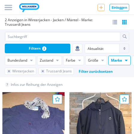
Einloggen
2 Anzeigen in Winterjacken - Jacken / Mäntel - Marke:
Trussardi Jeans
Filtern
2
Bundesland
Zustand
Farbe
Größe
Marke
Winterjacken
Trussardi Jeans
Filter zurücksetzen
Infos zur Reihung der Anzeigen