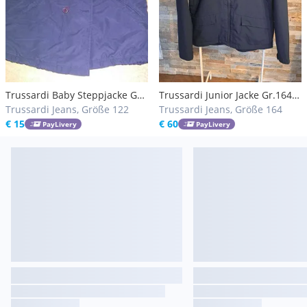
Trussardi Baby Steppjacke Gr.
Trussardi Junior Jacke Gr.164
122
Trussardi Jeans, Größe 122
NEU
Trussardi Jeans, Größe 164
€ 15
€ 60
PayLivery
PayLivery