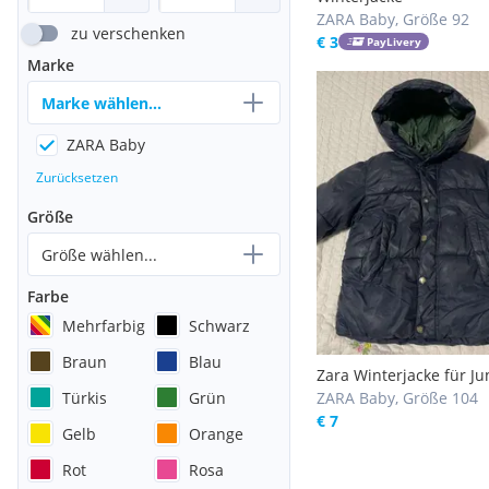
ZARA Baby, Größe 92
zu verschenken
€ 3
PayLivery
Marke
Marke wählen...
ZARA Baby
Zurücksetzen
Größe
Größe wählen...
Farbe
Mehrfarbig
Schwarz
Braun
Blau
Zara Winterjacke für J
Türkis
Grün
und Mädchen, Kinderja
ZARA Baby, Größe 104
warm gefütterte Steppj
€ 7
Gelb
Orange
Winterjacke für Kinder 
Kapuze, Wanderjacke
Rot
Rosa