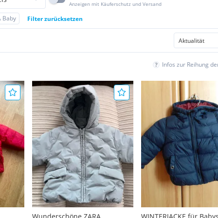
Anzeigen mit Käuferschutz und Versand
 Baby
Filter zurücksetzen
Infos zur Reihung d
Wunderschöne ZARA
WINTERJACKE für Baby