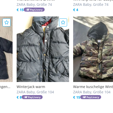
Babyjacke hellblau - Gr. 74 (6-9
ZARA Baby, Größe 74
ZARA Baby, Größe 74
Monate) - fast neu
€ 15
€ 4
PayLivery
ungen
Winterjack warm
Warme kuschelige Wint
cke,
ZARA Baby, Größe 104
- unisex
ZARA Baby, Größe 104
acke,
€ 8
€ 15
PayLivery
PayLivery
mit