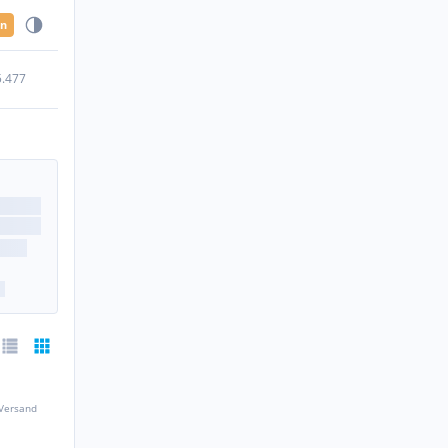
en
5.477
 Versand