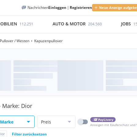
Nachrichten
Einloggen
|
Registrieren
Neue Anzeige aufgeb
OBILIEN
AUTO & MOTOR
JOBS
112.251
204.560
1
Pullover / Westen
Kapuzenpullover
- Marke: Dior
PayLivery
Marke
Preis
Anzeigen mit Käuferschutz und
ior
Filter zurücksetzen