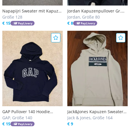
Napapijri Sweater mit Kapuze
Jordan Kapuzenpullover Gr.
grau Gr.128-134 w. Neu!
Größe 128
74/80
Jordan, Größe 80
€ 15
€ 8
PayLivery
PayLivery
GAP Pullover 140 Hoodie
Jack&Jones Kapuzen Sweater
Skater Kapuze
GAP, Größe 140
Gr164
Jack & Jones, Größe 164
€ 15
€ 9
PayLivery