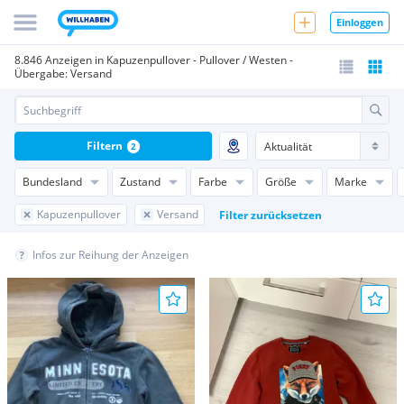
Einloggen
8.846 Anzeigen in Kapuzenpullover - Pullover / Westen -
Übergabe: Versand
Filtern
2
Bundesland
Zustand
Farbe
Größe
Marke
Kapuzenpullover
Versand
Filter zurücksetzen
Infos zur Reihung der Anzeigen