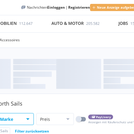
Nachrichten
Einloggen
|
Registrieren
Neue Anzeige aufgeb
OBILIEN
AUTO & MOTOR
JOBS
112.647
205.582
1
Accessoires
rth Sails
PayLivery
Marke
Preis
Anzeigen mit Käuferschutz und
Sails
Filter zurücksetzen