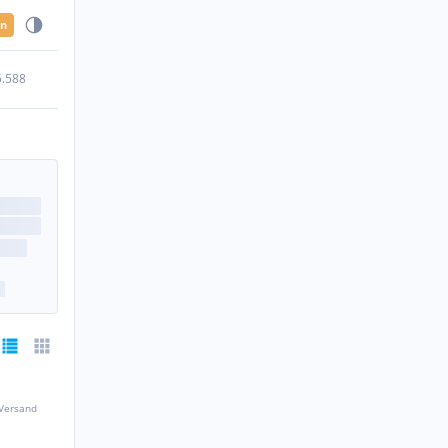
en
5.588
 Versand