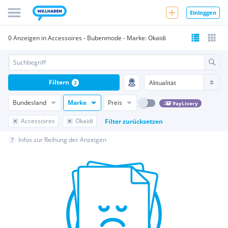
Einloggen
0 Anzeigen in Accessoires - Bubenmode - Marke: Okaïdi
Filtern
2
Bundesland
Marke
Preis
PayLivery
Accessoires
Okaïdi
Filter zurücksetzen
Infos zur Reihung der Anzeigen