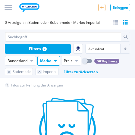
Einloggen
0 Anzeigen in Bademode - Bubenmode - Marke: Imperial
Filtern
2
Bundesland
Marke
Preis
PayLivery
Bademode
Imperial
Filter zurücksetzen
Infos zur Reihung der Anzeigen