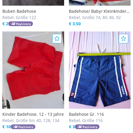
Buben Badehose
Badehose/ Baby/ Kleinkinder
Rebel, Größe 122
18-24 Monate nur 1 mal
Rebel, Größe 74, 80, 86, 92
€ 2
verwendet
€ 3,50
PayLivery
Kinder Badehose. 12 - 13 Jahre
Badehose Gr. 116
Rebel, Größe bis 40, 128, 134
Rebel, Größe 116
€ 10
€ 3
PayLivery
PayLivery