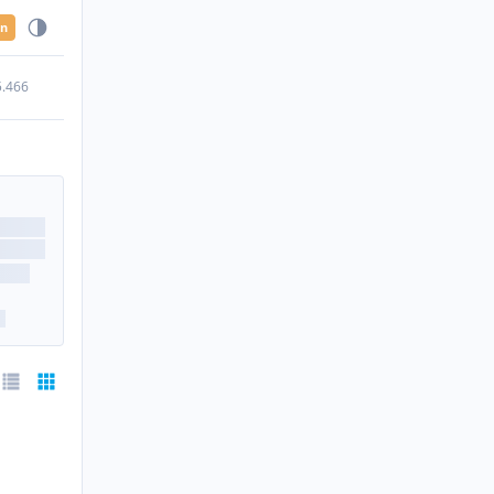
en
5.466