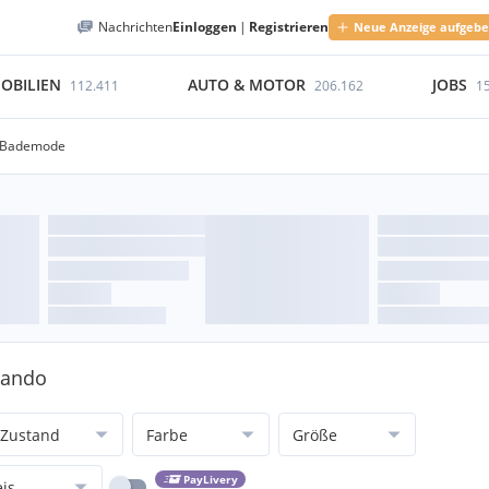
Nachrichten
Einloggen
|
Registrieren
Neue Anzeige aufgeb
OBILIEN
AUTO & MOTOR
JOBS
112.411
206.162
1
 Bademode
lando
Zustand
Farbe
Größe
PayLivery
eis