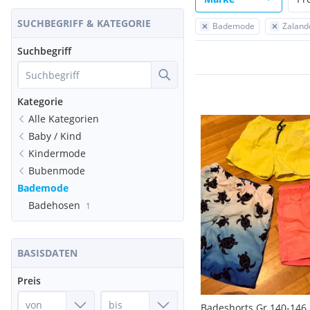
SUCHBEGRIFF & KATEGORIE
Bademode
Zaland
Suchbegriff
Kategorie
Alle Kategorien
Baby / Kind
Kindermode
Bubenmode
Bademode
Badehosen
1
BASISDATEN
Preis
Badeshorts Gr.140-146