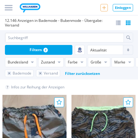
Einloggen
12.146 Anzeigen in Bademode - Bubenmode - Übergabe:
Versand
Filtern
2
Bundesland
Zustand
Farbe
Größe
Marke
Bademode
Versand
Filter zurücksetzen
Infos zur Reihung der Anzeigen