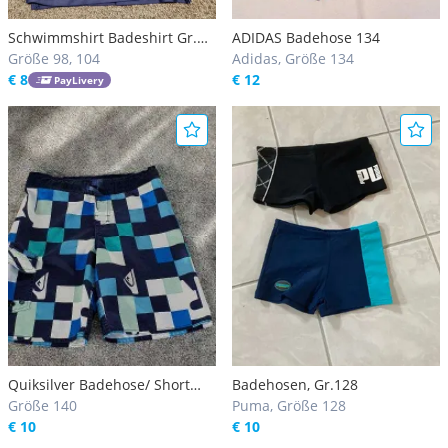
Schwimmshirt Badeshirt Gr.
ADIDAS Badehose 134
98/104, 2-4 Jahre
Größe 98, 104
Adidas, Größe 134
€ 8
€ 12
PayLivery
Quiksilver Badehose/ Short
Badehosen, Gr.128
Gr.140 Knaben
Größe 140
Puma, Größe 128
€ 10
€ 10