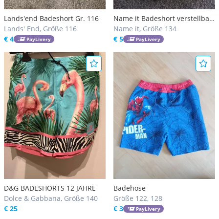
Lands'end Badeshort Gr. 116
Name it Badeshort verstellbar
Lands' End, Größe 116
Gr. 134
Name it, Größe 134
€ 4
€ 5
PayLivery
PayLivery
D&G BADESHORTS 12 JAHRE
Badehose
Dolce & Gabbana, Größe 140
Größe 122, 128
€ 25
€ 3
PayLivery