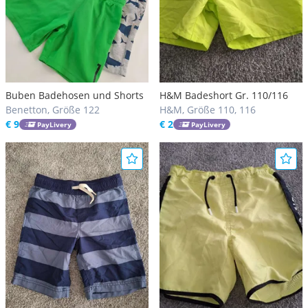
Buben Badehosen und Shorts
H&M Badeshort Gr. 110/116
Benetton, Größe 122
H&M, Größe 110, 116
€ 9
€ 2
PayLivery
PayLivery