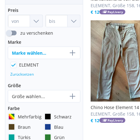
DC im Doppelpack
ELEMENT, Größe 158, 1
Preis
€ 12
PayLivery
zu verschenken
Marke
Marke wählen...
ELEMENT
Zurücksetzen
Größe
Größe wählen...
Chino Hose Element 14
Farbe
ELEMENT, Größe 158, 1
Mehrfarbig
Schwarz
€ 12
PayLivery
Braun
Blau
Türkis
Grün