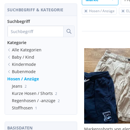
SUCHBEGRIFF & KATEGORIE
Hosen / Anzüge
E
Suchbegriff
Kategorie
Alle Kategorien
Baby / Kind
Kindermode
Bubenmode
Hosen / Anzüge
Jeans
2
Kurze Hosen / Shorts
2
Regenhosen / -anzüge
2
Stoffhosen
1
BASISDATEN
Markensshorts von ele