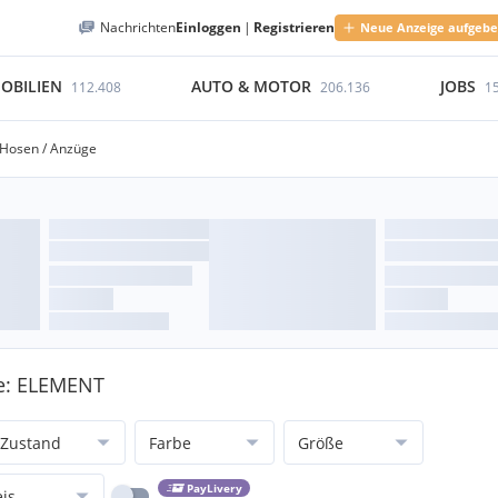
Nachrichten
Einloggen
|
Registrieren
Neue Anzeige aufgeb
OBILIEN
AUTO & MOTOR
JOBS
112.408
206.136
1
Hosen / Anzüge
ke: ELEMENT
Zustand
Farbe
Größe
PayLivery
eis