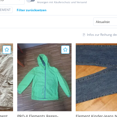
Anzeigen mit Käuferschutz und Versand
LEMENT
Filter zurücksetzen
Infos zur Reihung d
ment &
PRO-X Elements Regen-,
Element Kinder-Jeans 