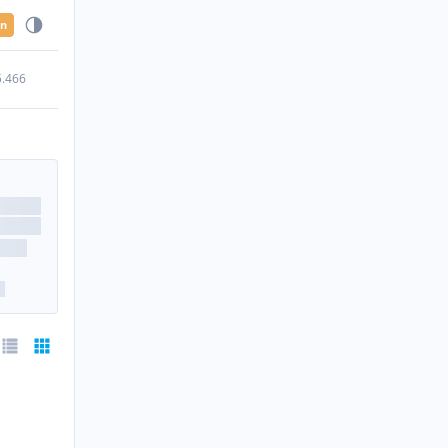
en
5.466