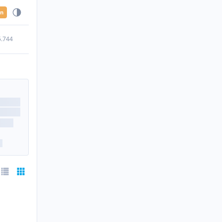
en
5.744