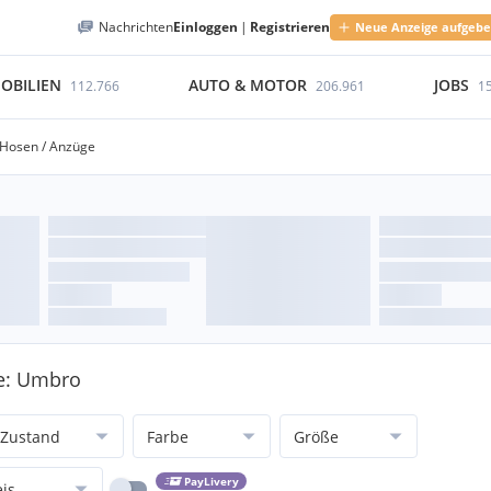
Nachrichten
Einloggen
|
Registrieren
Neue Anzeige aufgeb
OBILIEN
AUTO & MOTOR
JOBS
112.766
206.961
1
Hosen / Anzüge
ke: Umbro
Zustand
Farbe
Größe
PayLivery
eis