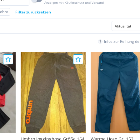
Anzeigen mit Käuferschutz und Versand
mbro
Filter zurücksetzen
Infos zur Reihung d
Umbro Jogginghose Größe 164
Warme Hose Gr. 152