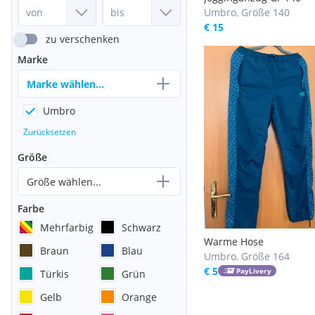
Umbro, Größe 140
€ 15
zu verschenken
Marke
Marke wählen...
Umbro
Zurücksetzen
Größe
Größe wählen...
Farbe
Mehrfarbig
Schwarz
Warme Hose
Braun
Blau
Umbro, Größe 164
€ 5
PayLivery
Türkis
Grün
Gelb
Orange