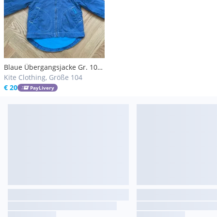
Blaue Übergangsjacke Gr. 104
(ca. 4 Jahre) von Kite
Kite Clothing, Größe 104
€ 20
PayLivery