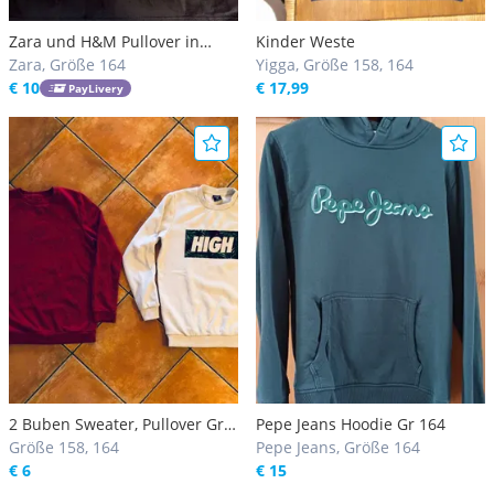
Zara und H&M Pullover in
Kinder Weste
Größe 164
Zara, Größe 164
Yigga, Größe 158, 164
€ 10
€ 17,99
PayLivery
2 Buben Sweater, Pullover Gr
Pepe Jeans Hoodie Gr 164
158/164 (Primark, New Yorker)
Größe 158, 164
Pepe Jeans, Größe 164
€ 6
€ 15