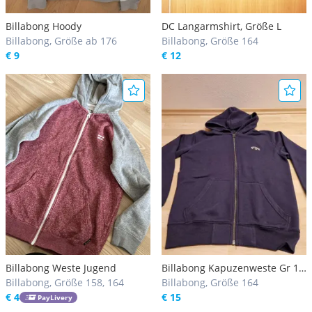
Billabong Hoody
DC Langarmshirt, Größe L
Billabong, Größe ab 176
Billabong, Größe 164
€ 9
€ 12
Billabong Weste Jugend
Billabong Kapuzenweste Gr 16
Billabong, Größe 158, 164
(164/176)
Billabong, Größe 164
€ 4
€ 15
PayLivery