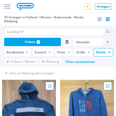
Einloggen
35 Anzeigen in Pullover / Westen - Bubenmode - Marke:
Billabong
Filtern
2
Bundesland
Zustand
Farbe
Größe
Marke
Pullover / Westen
Billabong
Filter zurücksetzen
Infos zur Reihung der Anzeigen