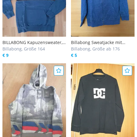
BILLABONG Kapuzensweater,
Billabong Sweatjacke mit
Größe 164/174
Billabong, Größe 164
Kapuze
Billabong, Größe ab 176
€ 9
€ 5