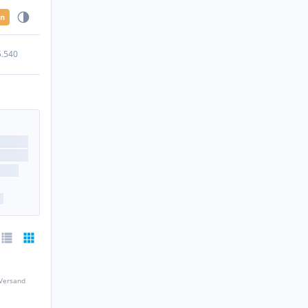
en
5.540
 Versand