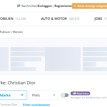
Nachrichten
Einloggen
|
Registrieren
Neue Anzeige aufgeb
OBILIEN
AUTO & MOTOR
JOBS
112.539
205.972
1
Pullover / Westen
ke: Christian Dior
PayLivery
Marke
Preis
Anzeigen mit Käuferschutz und
Christian Dior
Filter zurücksetzen