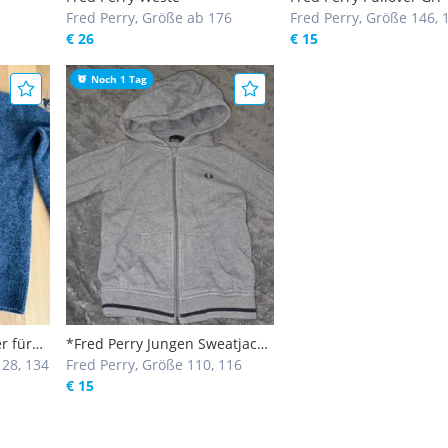
Fred Perry, Größe ab 176
Jahre
Fred Perry, Größe 146, 
€ 26
€ 15
Noch 1 Tag
r für
*Fred Perry Jungen Sweatjacke
128, 134
Gr. 110/116*
Fred Perry, Größe 110, 116
€ 15