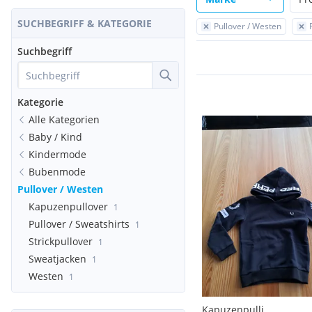
SUCHBEGRIFF & KATEGORIE
Pullover / Westen
Suchbegriff
Kategorie
Alle Kategorien
Baby / Kind
Kindermode
Bubenmode
Pullover / Westen
Kapuzenpullover
1
Pullover / Sweatshirts
1
Strickpullover
1
Sweatjacken
1
Westen
1
Kapuzenpulli