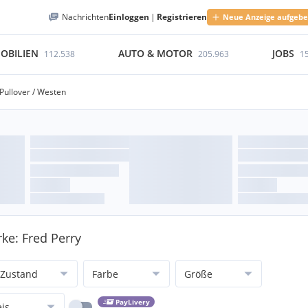
Nachrichten
Einloggen
|
Registrieren
Neue Anzeige aufgeb
OBILIEN
AUTO & MOTOR
JOBS
112.538
205.963
1
Pullover / Westen
ke: Fred Perry
Zustand
Farbe
Größe
PayLivery
eis