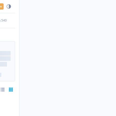
en
5.540