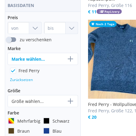
Fred Perry, Größe 116
BASISDATEN
€ 11
PayLivery
Preis
Noch 2 Tage
zu verschenken
Marke
Marke wählen...
Fred Perry
Zurücksetzen
Größe
Größe wählen...
Fred Perry - Wollpullove
Kinder (7-8J)
Fred Perry, Größe 122, 
Farbe
€ 20
Mehrfarbig
Schwarz
Braun
Blau