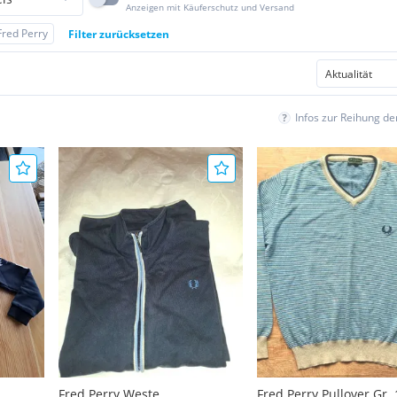
Anzeigen mit Käuferschutz und Versand
Fred Perry
Filter zurücksetzen
Infos zur Reihung d
Fred Perry Weste
Fred Perry Pullover Gr. 