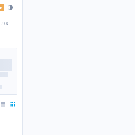
en
5.466