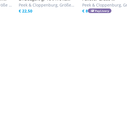
 % BW
röße ab
Sweatshirt mit Kapuze , NP
Peek & Cloppenburg, Größe
Peek & Cloppenburg, G
74,99 €
164, 170
€ 22,50
152
€ 8
PayLivery