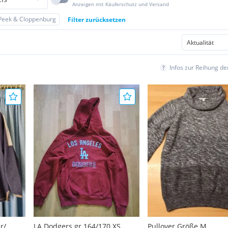
Anzeigen mit Käuferschutz und Versand
Peek & Cloppenburg
Filter zurücksetzen
Infos zur Reihung d
r/
LA Dodgers gr 164/170 XS
Pullover Größe M