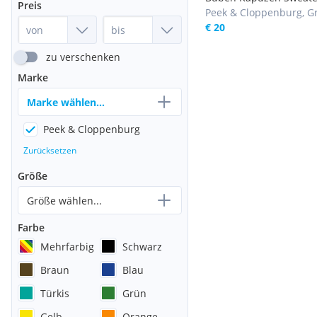
Preis
Jacke, Gr. 182/188, 100
Peek & Cloppenburg, G
176
€ 20
zu verschenken
Marke
Marke wählen...
Peek & Cloppenburg
Zurücksetzen
Größe
Größe wählen...
Farbe
Mehrfarbig
Schwarz
Braun
Blau
Türkis
Grün
Gelb
Orange