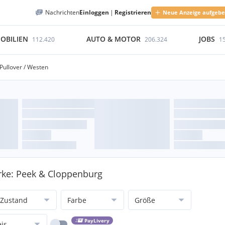
Nachrichten
Einloggen
|
Registrieren
Neue Anzeige aufgeb
OBILIEN
AUTO & MOTOR
JOBS
112.420
206.324
1
Pullover / Westen
rke: Peek & Cloppenburg
Zustand
Farbe
Größe
PayLivery
eis