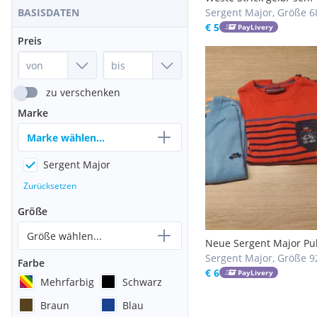
Sergent Major, Größe 6
BASISDATEN
€ 5
PayLivery
Preis
zu verschenken
Marke
Marke wählen...
Sergent Major
Zurücksetzen
Größe
Größe wählen...
Neue Sergent Major Pul
92
Sergent Major, Größe 9
Farbe
€ 6
PayLivery
Mehrfarbig
Schwarz
Braun
Blau