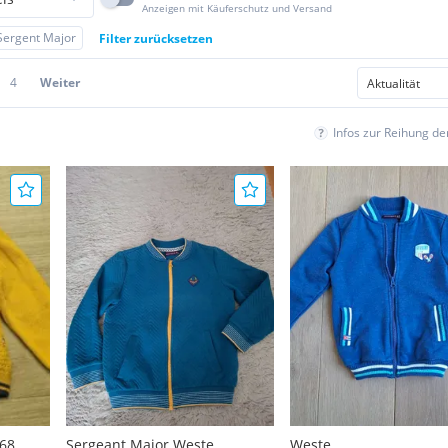
Anzeigen mit Käuferschutz und Versand
Sergent Major
Filter zurücksetzen
4
Weiter
Infos zur Reihung d
 68
Sergeant Major Weste
Weste