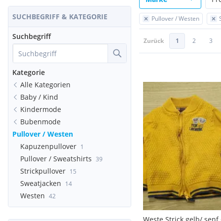
SUCHBEGRIFF & KATEGORIE
Pullover / Westen
Suchbegriff
Zurück
1
2
3
Kategorie
Alle Kategorien
Baby / Kind
Kindermode
Bubenmode
Pullover / Westen
Kapuzenpullover
1
Pullover / Sweatshirts
39
Strickpullover
15
Sweatjacken
14
Westen
42
Weste Strick gelb/ senf