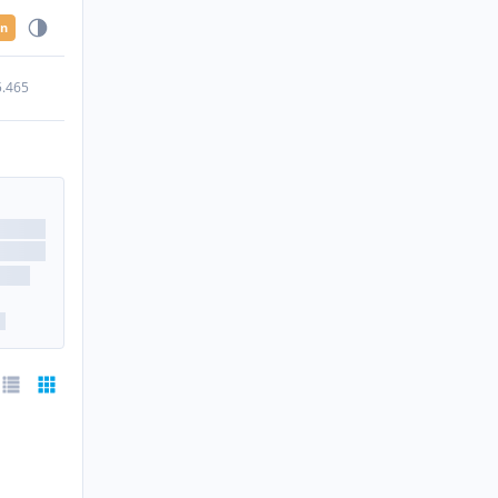
en
5.465