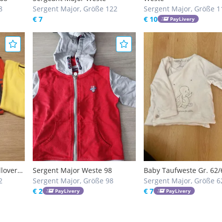
8
Sergent Major, Größe 122
Sergent Major, Größe 1
€ 7
€ 10
PayLivery
lover
Sergent Major Weste 98
Baby Taufweste Gr. 62/
2
Sergent Major, Größe 98
Sergent Major, Größe 6
€ 2
€ 7
PayLivery
PayLivery