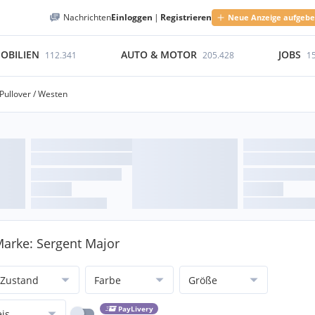
Nachrichten
Einloggen
|
Registrieren
Neue Anzeige aufgeb
OBILIEN
AUTO & MOTOR
JOBS
112.341
205.428
1
Pullover / Westen
Marke: Sergent Major
Zustand
Farbe
Größe
PayLivery
eis