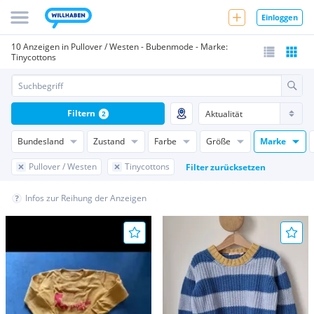
Einloggen
10 Anzeigen in Pullover / Westen - Bubenmode - Marke:
Tinycottons
Filtern
2
Bundesland
Zustand
Farbe
Größe
Marke
Pullover / Westen
Tinycottons
Filter zurücksetzen
Infos zur Reihung der Anzeigen