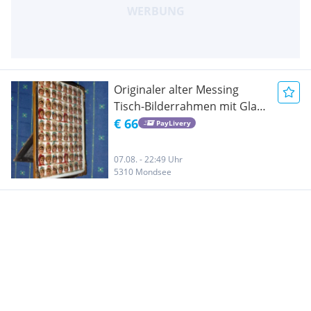
Originaler alter Messing
Tisch-Bilderrahmen mit Glas
& alten Sammelbildern 1920
€ 66
PayLivery
07.08. - 22:49 Uhr
5310 Mondsee