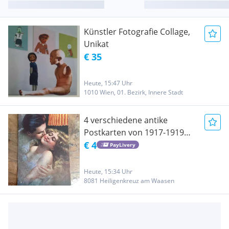
Künstler Fotografie Collage,
Unikat
€ 35
Heute, 15:47 Uhr
1010 Wien, 01. Bezirk, Innere Stadt
4 verschiedene antike
Postkarten von 1917-1919
"Verliebte" bzw.
€ 4
PayLivery
"Liebespaare"
Heute, 15:34 Uhr
8081 Heiligenkreuz am Waasen