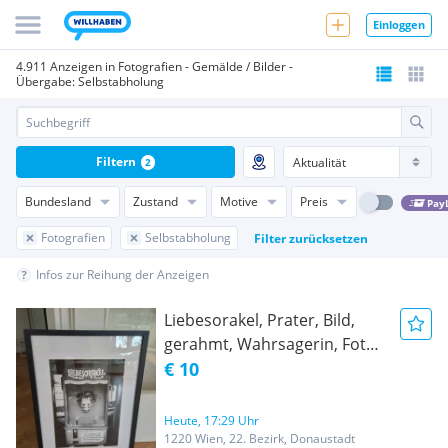
Einloggen
4.911 Anzeigen in Fotografien - Gemälde / Bilder -
Übergabe: Selbstabholung
Filtern
2
Bundesland
Zustand
Motive
Preis
Pay
Fotografien
Selbstabholung
Filter zurücksetzen
Infos zur Reihung der Anzeigen
Liebesorakel, Prater, Bild,
gerahmt, Wahrsagerin, Foto
schwarz weiss
€ 10
Heute, 17:29 Uhr
1220 Wien, 22. Bezirk, Donaustadt