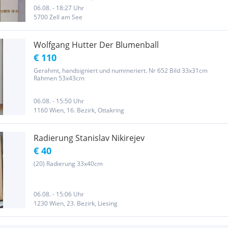
Originale : ZEITZEUGEN der damaligen Zeit. Keine Kopien und keine
06.08. - 18:27 Uhr
Nachdrucke und keine Neudrucke !! Die Jahreszahlen bei den...
5700 Zell am See
Wolfgang Hutter Der Blumenball
€ 110
Gerahmt, handsigniert und nummeriert. Nr 652 Bild 33x31cm
Rahmen 53x43cm
06.08. - 15:50 Uhr
1160 Wien, 16. Bezirk, Ottakring
Radierung Stanislav Nikirejev
€ 40
(20) Radierung 33x40cm
06.08. - 15:06 Uhr
1230 Wien, 23. Bezirk, Liesing