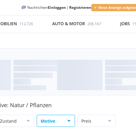
Nachrichten
Einloggen
|
Registrieren
Neue Anzeige aufgeb
OBILIEN
AUTO & MOTOR
JOBS
112.726
206.167
1
ive: Natur / Pflanzen
Zustand
Motive
Preis