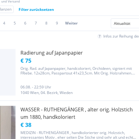
z und Versand
flanzen
Filter zurücksetzen
4
5
6
7
8
9
Weiter
Infos zur Reihung d
Radierung auf Japanpapier
€ 75
Orig. Rad. auf Japanpapier, handcoloriert, Orchideen, signiert mit
FRiebe. 12x28cm, Passpartout 41x23,5cm. Mit Orig. Holzrahmen.
Sehr guter Zustand. Bitte um Abholung, Versand mit Postgebühr
möglich. Keine Garantie, keine Rücknahme, da privat.
06.08. - 22:59 Uhr
1040 Wien, 04. Bezirk, Wieden
WASSER - RUTHENGÄNGER , alter orig. Holzstich
um 1880, handkoloriert
€ 38
MEDIZIN - RUTHENGÄNGER , handkolorierter orig. Holzstich,
interessantes Motiv , eher selten Die Stiche sind sehr alt und echte