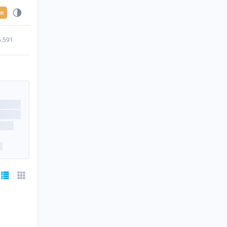
en
5.591