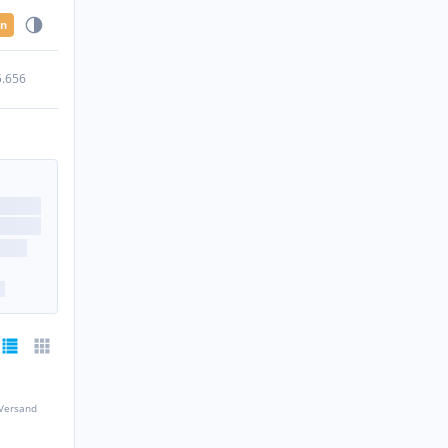
en
5.656
 Versand