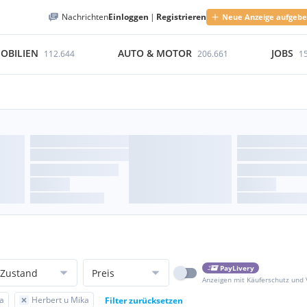
Nachrichten
Einloggen
|
Registrieren
Neue Anzeige aufgeb
OBILIEN
AUTO & MOTOR
JOBS
112.644
206.661
1
PayLivery
Zustand
Preis
Anzeigen mit Käuferschutz und
ia
Herbert u Mika
Filter zurücksetzen