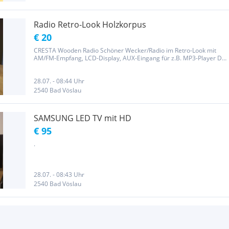
Radio Retro-Look Holzkorpus
€ 20
CRESTA Wooden Radio Schöner Wecker/Radio im Retro-Look mit
AM/FM-Empfang, LCD-Display, AUX-Eingang für z.B. MP3-Player Die
Lautstärke- und Abstimmtasten sind hintergrundbeleuchtet.
Inklusive Teleskopantenne und Netzkabel.
28.07. - 08:44 Uhr
2540 Bad Vöslau
SAMSUNG LED TV mit HD
€ 95
.
28.07. - 08:43 Uhr
2540 Bad Vöslau